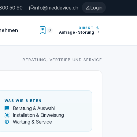
300 50 90
info@meddevice.ch
Login
DIREKT
rnehmen
0
Anzahl Merkliste
Anfrage · Störung
BERATUNG, VERTRIEB UND SERVICE
WAS WIR BIETEN
Beratung & Auswahl
Installation & Einweisung
Wartung & Service