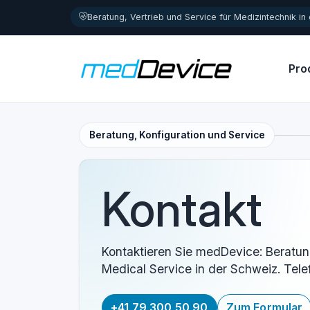
Zum Inhalt springen
Beratung, Vertrieb und Service für Medizintechnik in
Pro
Beratung, Konfiguration und Service
Kontakt
Kontaktieren Sie medDevice: Beratun
Medical Service in der Schweiz. Tele
+41 79 300 50 90
Zum Formular