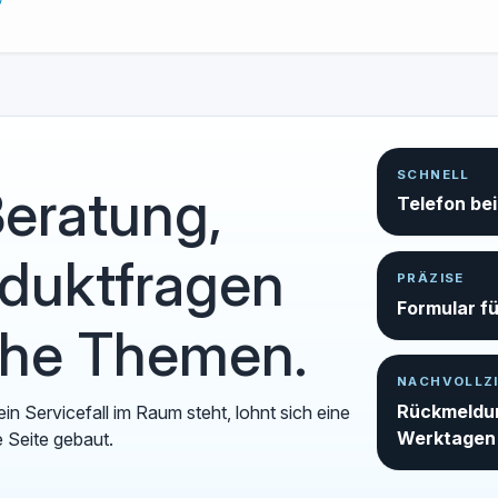
SCHNELL
Beratung,
Telefon bei
oduktfragen
PRÄZISE
Formular f
che Themen.
NACHVOLLZ
Rückmeldung
in Servicefall im Raum steht, lohnt sich eine
Werktagen
e Seite gebaut.