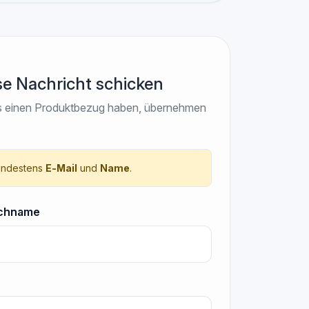
se Nachricht schicken
reits einen Produktbezug haben, übernehmen
mindestens
E‑Mail
und
Name
.
chname