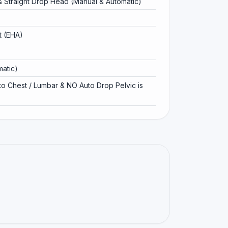
& Straight Drop Head (Manual & Automatic)
t (EHA)
matic)
to Chest / Lumbar & NO Auto Drop Pelvic is