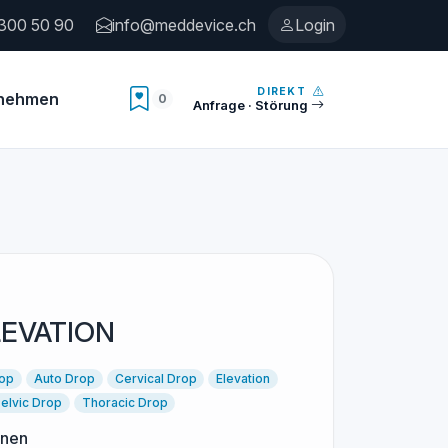
300 50 90
info@meddevice.ch
Login
DIREKT
rnehmen
0
Anzahl Merkliste
Anfrage · Störung
LEVATION
rop
Auto Drop
Cervical Drop
Elevation
elvic Drop
Thoracic Drop
onen