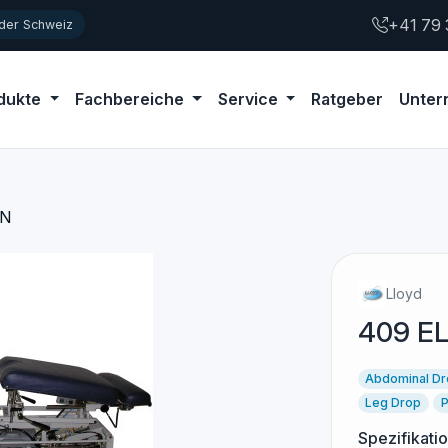
+41 79 
 der Schweiz
dukte
Fachbereiche
Service
Ratgeber
Unte
ON
Lloyd
409 E
Abdominal D
Leg Drop
P
Spezifikati