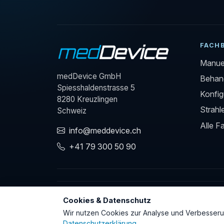
FACH
Manuel
medDevice GmbH
Behand
Spiesshaldenstrasse 5
Konfig
8280 Kreuzlingen
Strahl
Schweiz
Alle F
info@meddevice.ch
+41 79 300 50 90
Cookies & Datenschutz
REGULATORISCHE KONFORMITÄT
Wir nutzen Cookies zur Analyse und Verbesserun
Datenschutzerklärung
.