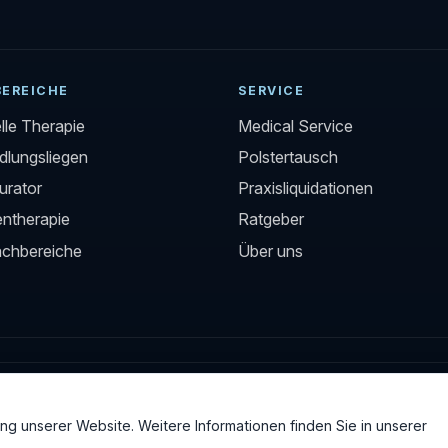
BEREICHE
SERVICE
le Therapie
Medical Service
lungsliegen
Polstertausch
urator
Praxisliquidationen
entherapie
Ratgeber
achbereiche
Über uns
g unserer Website. Weitere Informationen finden Sie in unserer