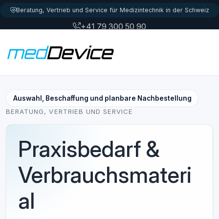
Zum Inhalt springen
Beratung, Vertrieb und Service für Medizintechnik in der Schweiz
+41 79 300 50 90
info@meddevice.ch
Login
Auswahl, Beschaffung und planbare Nachbestellung
BERATUNG, VERTRIEB UND SERVICE
Praxisbedarf &
Verbrauchsmateri
al