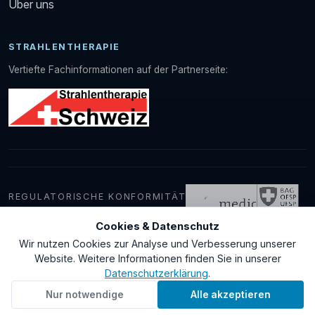
Über uns
STRAHLENTHERAPIE
Vertiefte Fachinformationen auf der Partnerseite:
REGULATORISCHE KONFORMITÄT
Cookies & Datenschutz
Wir nutzen Cookies zur Analyse und Verbesserung unserer
© 2026 medDevice GmbH
Website. Weitere Informationen finden Sie in unserer
Kontakt
AGB
Datenschutz
Impressum
Datenschutzerklärung
.
Nur notwendige
Alle akzeptieren