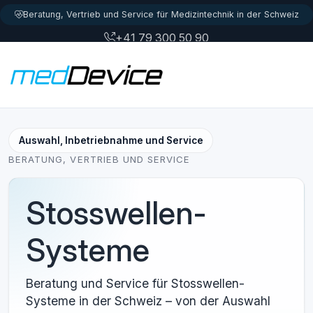
Zum Inhalt springen
Beratung, Vertrieb und Service für Medizintechnik in der Schweiz
+41 79 300 50 90
info@meddevice.ch
Login
Auswahl, Inbetriebnahme und Service
BERATUNG, VERTRIEB UND SERVICE
Stosswellen-
Systeme
Beratung und Service für Stosswellen-
Systeme in der Schweiz – von der Auswahl