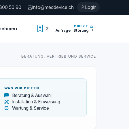
300 50 90
info@meddevice.ch
Login
DIREKT
rnehmen
0
Anzahl Merkliste
Anfrage · Störung
BERATUNG, VERTRIEB UND SERVICE
WAS WIR BIETEN
Beratung & Auswahl
Installation & Einweisung
Wartung & Service