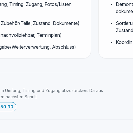
ang, Timing, Zugang, Fotos/Listen
Demonta
dokumen
, Zubehör/Teile, Zustand, Dokumente)
Sortier
Zustand
 nachvollziehbar, Terminplan)
Koordina
gabe/Weiterverwertung, Abschluss)
um Umfang, Timing und Zugang abzustecken. Daraus
en nächsten Schritt.
 50 90