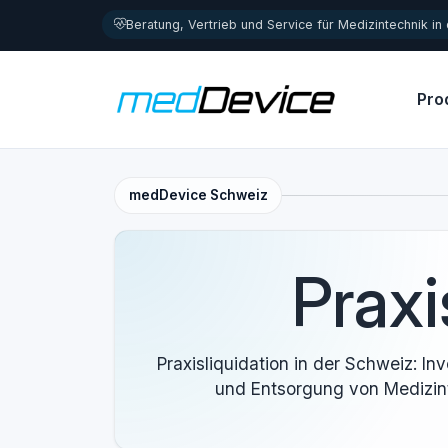
Zum Inhalt springen
Beratung, Vertrieb und Service für Medizintechnik in
Pro
medDevice Schweiz
Praxi
Praxisliquidation in der Schweiz: 
und Entsorgung von Medizinte