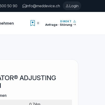
300 50 90
info@meddevice.ch
Login
DIREKT
rnehmen
0
Anzahl Merkliste
Anfrage · Störung
ATOR® ADJUSTING
H
onen
0.74m