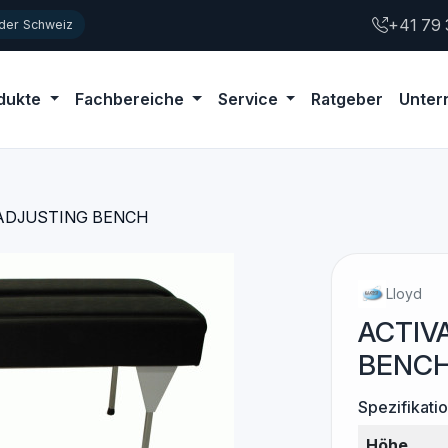
+41 79 
 der Schweiz
dukte
Fachbereiche
Service
Ratgeber
Unte
ADJUSTING BENCH
Lloyd
ACTIV
BENC
Spezifikati
Höhe