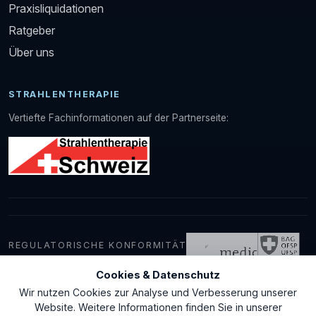
Praxisliquidationen
Ratgeber
Über uns
STRAHLENTHERAPIE
Vertiefte Fachinformationen auf der Partnerseite:
REGULATORISCHE KONFORMITÄT
Cookies & Datenschutz
Wir nutzen Cookies zur Analyse und Verbesserung unserer
© 2026 medDevice GmbH
Website. Weitere Informationen finden Sie in unserer
Kontakt
AGB
Datenschutz
Impressum