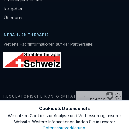
Ratgeber
Über uns
STRAHLENTHERAPIE
Vertiefte Fachinformationen auf der Partnerseite:
REGULATORISCHE KONFORMITÄT
Cookies & Datenschutz
Wir nutzen Cookies zur Analyse und Verbesserung unserer
© 2026 medDevice GmbH
Website. Weitere Informationen finden Sie in unserer
Kontakt
AGB
Datenschutz
Impressum
Datenschutzerklärung
.