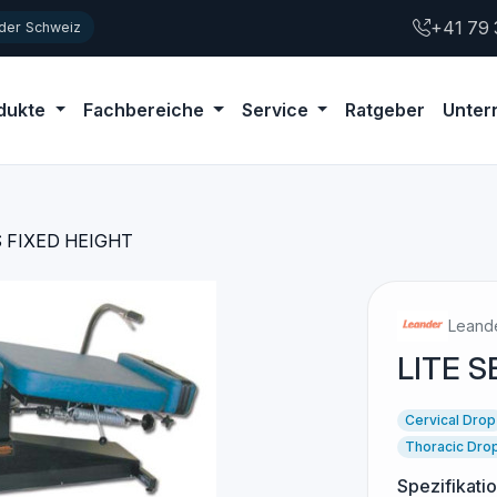
+41 79 
 der Schweiz
dukte
Fachbereiche
Service
Ratgeber
Unte
S FIXED HEIGHT
Leand
LITE S
Cervical Drop
Thoracic Dro
Spezifikati