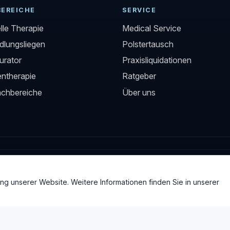
BEREICHE
SERVICE
le Therapie
Medical Service
lungsliegen
Polstertausch
urator
Praxisliquidationen
entherapie
Ratgeber
achbereiche
Über uns
g unserer Website. Weitere Informationen finden Sie in unserer