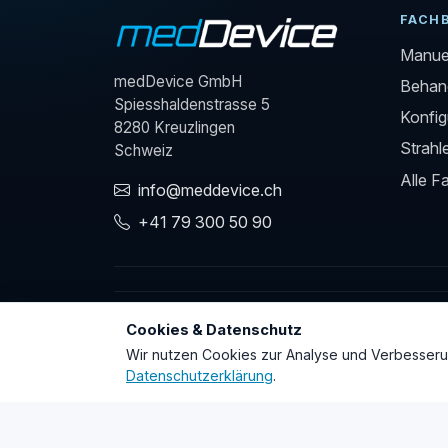
FACH
Manuel
medDevice GmbH
Behand
Spiesshaldenstrasse 5
Konfig
8280 Kreuzlingen
Strahl
Schweiz
Alle F
info@meddevice.ch
+41 79 300 50 90
Cookies & Datenschutz
REGULATORISCHE KONFORMITÄT
Wir nutzen Cookies zur Analyse und Verbesserun
Datenschutzerklärung
.
© 2026 medDevice GmbH