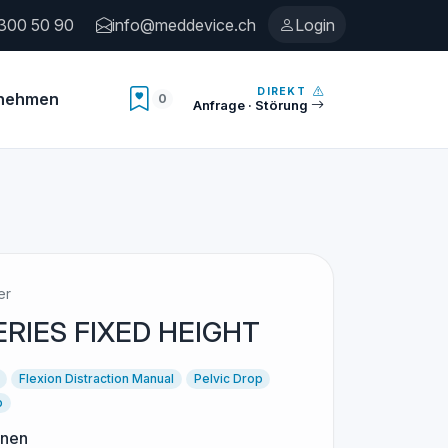
300 50 90
info@meddevice.ch
Login
DIREKT
rnehmen
0
Anzahl Merkliste
Anfrage · Störung
er
ERIES FIXED HEIGHT
Flexion Distraction Manual
Pelvic Drop
p
onen