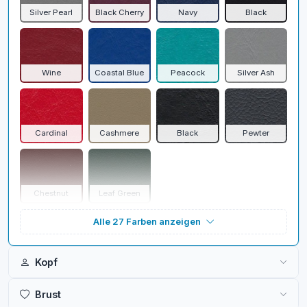
Silver Pearl
Black Cherry
Navy
Black
Wine
Coastal Blue
Peacock
Silver Ash
Cardinal
Cashmere
Black
Pewter
Chestnut
Leaf Green
Alle 27 Farben anzeigen
Kopf
Brust