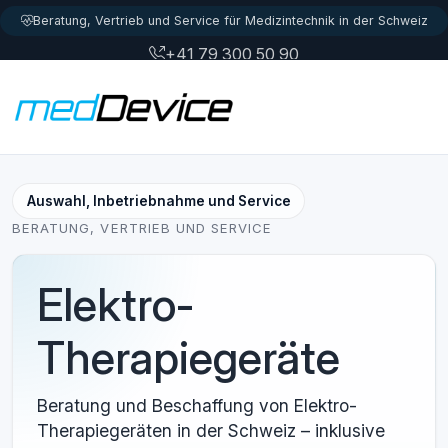
Zum Inhalt springen
Beratung, Vertrieb und Service für Medizintechnik in der Schweiz
+41 79 300 50 90
info@meddevice.ch
Login
Auswahl, Inbetriebnahme und Service
BERATUNG, VERTRIEB UND SERVICE
Elektro-
Therapiegeräte
Beratung und Beschaffung von Elektro-
Therapiegeräten in der Schweiz – inklusive