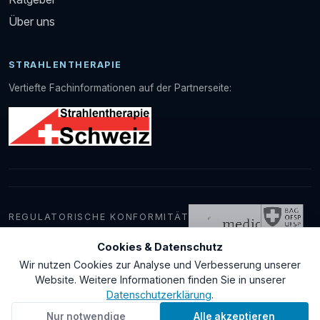
Über uns
STRAHLENTHERAPIE
Vertiefte Fachinformationen auf der Partnerseite:
REGULATORISCHE KONFORMITÄT
Cookies & Datenschutz
Wir nutzen Cookies zur Analyse und Verbesserung unserer
© 2026 medDevice GmbH
Website. Weitere Informationen finden Sie in unserer
Kontakt
AGB
Datenschutz
Impressum
Datenschutzerklärung
.
Nur notwendige
Alle akzeptieren