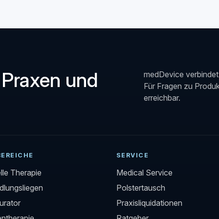
 Praxen und
medDevice verbindet 
Für Fragen zu Produkt
erreichbar.
BEREICHE
SERVICE
le Therapie
Medical Service
lungsliegen
Polstertausch
urator
Praxisliquidationen
entherapie
Ratgeber