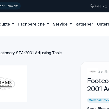
+41 79 
 der Schweiz
dukte
Fachbereiche
Service
Ratgeber
Unte
ationary STA-2001 Adjusting Table
Zenith
Footco
2001 A
Cervical Drop
Spezifikati