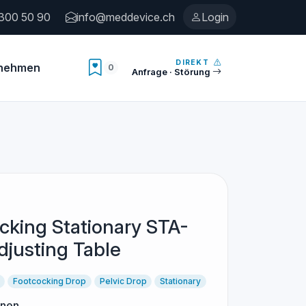
300 50 90
info@meddevice.ch
Login
DIREKT
rnehmen
0
Anzahl Merkliste
Anfrage · Störung
cking Stationary STA-
djusting Table
Footcocking Drop
Pelvic Drop
Stationary
onen