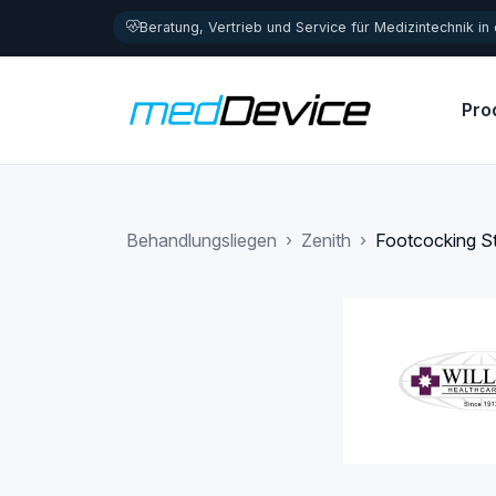
Zum Inhalt springen
Beratung, Vertrieb und Service für Medizintechnik in
Pro
Behandlungsliegen
Zenith
Footcocking St